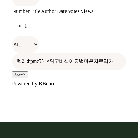
Number
Title
Author
Date
Votes
Views
전통장 위의 전통장
나만의 항아리
장보러가기
1
우리가 걸어온 길
레시피
오프라인 판매처
빈티지 관리
찾아오시는 길
홍보관
Search
Powered by KBoard