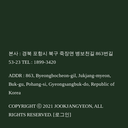
본사 : 경북 포항시 북구 죽장면 병보천길 863번길
53-23 TEL : 1899-3420
ADDR : 863, Byeongbocheon-gil, Jukjang-myeon,
Buk-gu, Pohang-si, Gyeongsangbuk-do, Republic of
Korea
COPYRIGHT ⓒ 2021 JOOKJANGYEON, ALL
RIGHTS RESERVED.
[로그인]