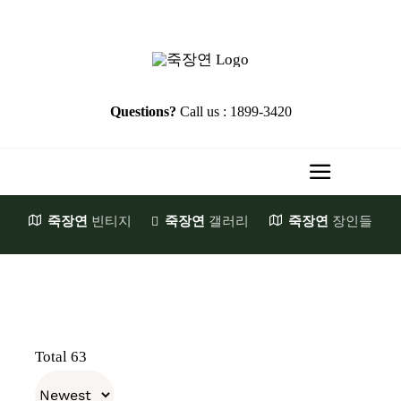
Skip
to
content
Questions?
Call us : 1899-3420
Toggle
Navigati
죽장연
빈티지
죽장연
갤러리
죽장연
장인들
HOME
Brand Story
첫발걸음
JookJangYeon
Total 63
천일의기다림
장원소개
E-Shop