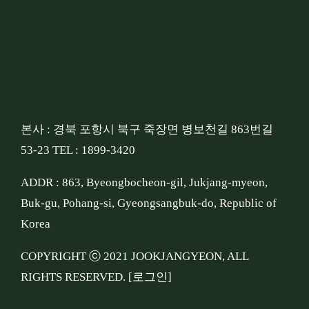
본사 : 경북 포항시 북구 죽장면 병보천길 863번길
53-23 TEL : 1899-3420
ADDR : 863, Byeongbocheon-gil, Jukjang-myeon,
Buk-gu, Pohang-si, Gyeongsangbuk-do, Republic of
Korea
COPYRIGHT ⓒ 2021 JOOKJANGYEON, ALL
RIGHTS RESERVED.
[로그인]