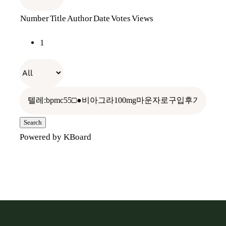
Number
Title
Author
Date
Votes
Views
전통장 위의 전통장
나만의 항아리
장보러가기
1
우리가 걸어온 길
레시피
오프라인 판매처
빈티지 관리
찾아오시는 길
홍보관
Search
Powered by KBoard