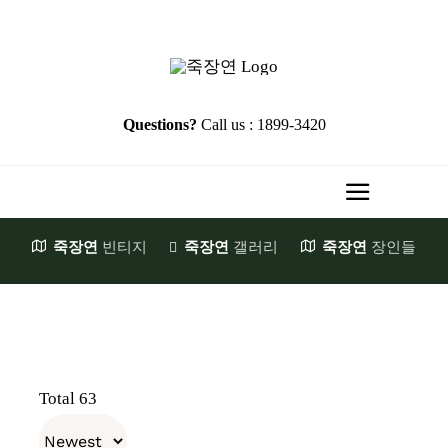
Skip
to
content
Questions?
Call us : 1899-3420
Toggle
Navigati
죽장연
빈티지
죽장연
갤러리
죽장연
장인들
HOME
Brand Story
첫발걸음
JookJangYeon
Total 63
천일의기다림
장원소개
E-Shop