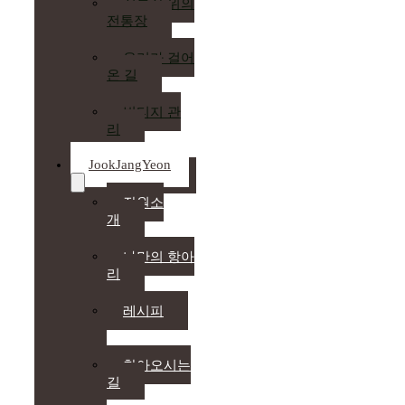
전통장 위의
전통장
우리가 걸어
온 길
빈티지 관
리
JookJangYeon
장원소
개
나만의 항아
리
레시피
찾아오시는
길