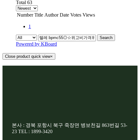
Total 63
Number
Title
Author
Date
Votes
Views
1
Search
Powered by KBoard
Close product quick view
×
본사 : 경북 포항시 북구 죽장면 병보천길 863번길 53-
23 TEL : 1899-3420