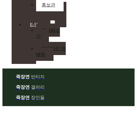
홍보관
E-Shop
장보러가
기
오프라인 판
매처
죽장연
빈티지
죽장연
갤러리
죽장연
장인들