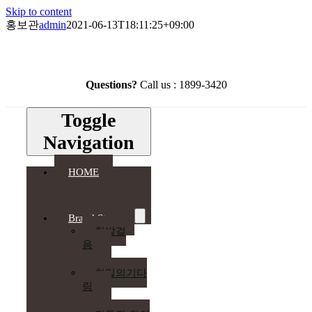
Skip to content
홍보관
admin
2021-06-13T18:11:25+09:00
Questions?
Call us : 1899-3420
Toggle
Navigation
HOME
Brand Story
첫발걸
음
천일의기다
림