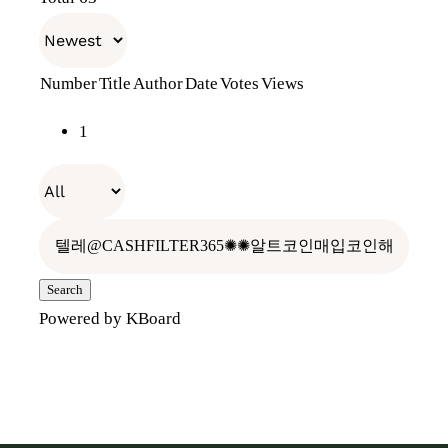
천일의기다림
장원소개
E-Shop
Number
Title
Author
Date
Votes
Views
전통장 위의 전통장
나만의 항아리
장보러가기
1
우리가 걸어온 길
레시피
오프라인 판매처
빈티지 관리
찾아오시는 길
홍보관
Search
Powered by KBoard