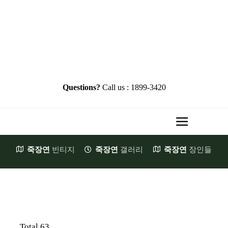
Skip
to
content
Questions?
Call us : 1899-3420
Toggle
Navigati
죽장연
빈티지
죽장연
갤러리
죽장연
장인들
HOME
Brand Story
첫발걸음
JookJangYeon
Total 63