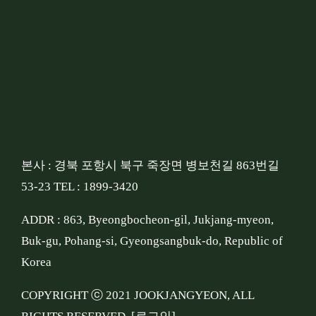
본사 : 경북 포항시 북구 죽장면 병보천길 863번길
53-23 TEL : 1899-3420
ADDR : 863, Byeongbocheon-gil, Jukjang-myeon,
Buk-gu, Pohang-si, Gyeongsangbuk-do, Republic of
Korea
COPYRIGHT ⓒ 2021 JOOKJANGYEON, ALL