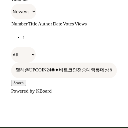
천일의기다림
장원소개
E-Shop
Number
Title
Author
Date
Votes
Views
전통장 위의 전통장
나만의 항아리
장보러가기
1
우리가 걸어온 길
레시피
오프라인 판매처
빈티지 관리
찾아오시는 길
홍보관
Search
Powered by KBoard