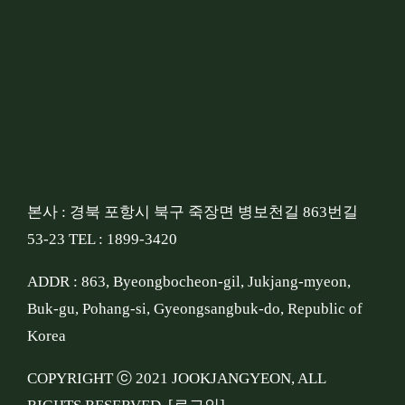
본사 : 경북 포항시 북구 죽장면 병보천길 863번길
53-23 TEL : 1899-3420
ADDR : 863, Byeongbocheon-gil, Jukjang-myeon,
Buk-gu, Pohang-si, Gyeongsangbuk-do, Republic of
Korea
COPYRIGHT ⓒ 2021 JOOKJANGYEON, ALL