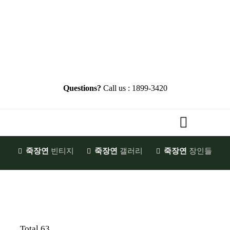
Skip
to
content
Questions?
Call us : 1899-3420
Toggle
Navigati
죽장연
빈티지
죽장연
갤러리
죽장연
장인들
HOME
Brand Story
첫발걸음
JookJangYeon
Total 63