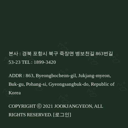
본사 : 경북 포항시 북구 죽장면 병보천길 863번길
53-23 TEL : 1899-3420
ADDR : 863, Byeongbocheon-gil, Jukjang-myeon,
Buk-gu, Pohang-si, Gyeongsangbuk-do, Republic of
Korea
COPYRIGHT ⓒ 2021 JOOKJANGYEON, ALL
RIGHTS RESERVED.
[로그인]