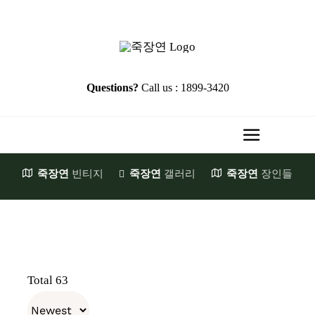
Skip
to
content
Questions?
Call us : 1899-3420
Toggle
Navigati
죽장연
빈티지
죽장연
갤러리
죽장연
장인들
HOME
Brand Story
첫발걸음
JookJangYeon
Total 63
천일의기다림
장원소개
E-Shop