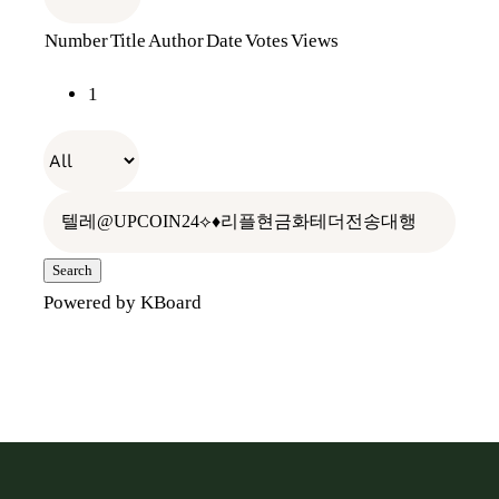
Number
Title
Author
Date
Votes
Views
전통장 위의 전통장
나만의 항아리
장보러가기
1
우리가 걸어온 길
레시피
오프라인 판매처
빈티지 관리
찾아오시는 길
홍보관
Search
Powered by KBoard