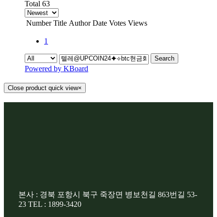
Total 63
Number
Title
Author
Date
Votes
Views
1
Search
Powered by KBoard
Close product quick view
×
본사 : 경북 포항시 북구 죽장면 병보천길 863번길 53-
23 TEL : 1899-3420