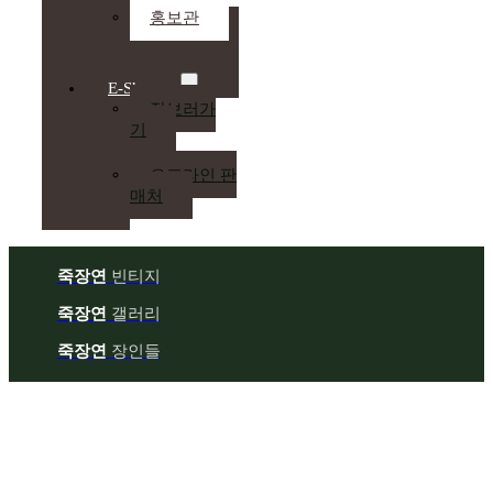
홍보관
E-Shop
장보러가
기
오프라인 판
매처
죽장연
빈티지
죽장연
갤러리
죽장연
장인들