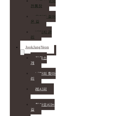
전통장 위의
전통장
우리가 걸어
온 길
빈티지 관
리
JookJangYeon
장원소
개
나만의 항아
리
레시피
찾아오시는
길