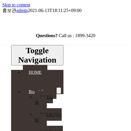
Skip to content
홍보관
admin
2021-06-13T18:11:25+09:00
Questions?
Call us : 1899-3420
Toggle
Navigation
HOME
Brand Story
첫발걸
음
천일의기다
림