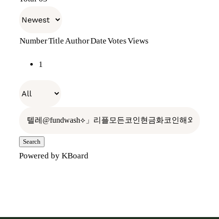
천일의기다림
장원소개
E-Shop
Number
Title
Author
Date
Votes
Views
전통장 위의 전통장
나만의 항아리
장보러가기
1
우리가 걸어온 길
레시피
오프라인 판매처
빈티지 관리
찾아오시는 길
홍보관
Search
Powered by KBoard