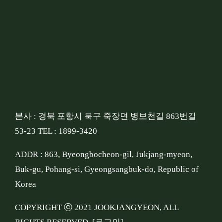
본사 : 경북 포항시 북구 죽장면 병보천길 863번길
53-23 TEL : 1899-3420
ADDR : 863, Byeongbocheon-gil, Jukjang-myeon,
Buk-gu, Pohang-si, Gyeongsangbuk-do, Republic of
Korea
COPYRIGHT ⓒ 2021 JOOKJANGYEON, ALL