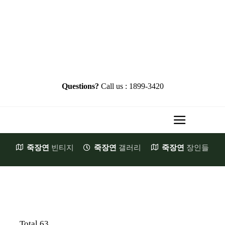
Skip
to
content
Questions?
Call us : 1899-3420
Toggle
Navigati
죽장연
빈티지
죽장연
갤러리
죽장연
장인들
HOME
Brand Story
첫발걸음
JookJangYeon
Total 63