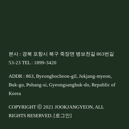
본사 : 경북 포항시 북구 죽장면 병보천길 863번길
53-23 TEL : 1899-3420
ADDR : 863, Byeongbocheon-gil, Jukjang-myeon,
Buk-gu, Pohang-si, Gyeongsangbuk-do, Republic of
Korea
COPYRIGHT ⓒ 2021 JOOKJANGYEON, ALL
RIGHTS RESERVED.
[로그인]