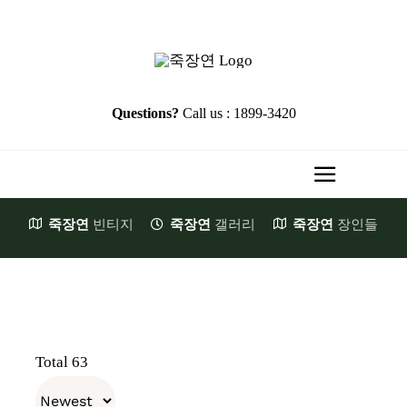
Skip
to
content
Questions?
Call us : 1899-3420
Toggle
Navigati
죽장연
빈티지
죽장연
갤러리
죽장연
장인들
HOME
Brand Story
첫발걸음
JookJangYeon
Total 63
천일의기다림
장원소개
E-Shop