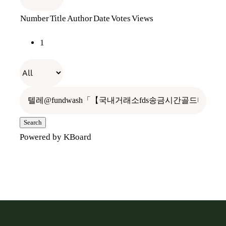
Number
Title
Author
Date
Votes
Views
전통장 위의 전통장
나만의 항아리
장보러가기
1
우리가 걸어온 길
레시피
오프라인 판매처
빈티지 관리
찾아오시는 길
홍보관
Search
Powered by KBoard