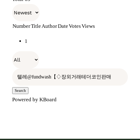
천일의기다림
장원소개
E-Shop
Number
Title
Author
Date
Votes
Views
전통장 위의 전통장
나만의 항아리
장보러가기
1
우리가 걸어온 길
레시피
오프라인 판매처
빈티지 관리
찾아오시는 길
홍보관
Search
Powered by KBoard