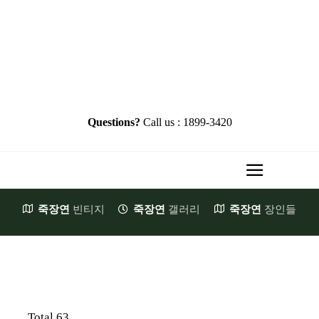
Skip
to
content
Questions?
Call us : 1899-3420
Toggle
Navigati
죽장연
빈티지
죽장연
갤러리
죽장연
장인들
HOME
Brand Story
첫발걸음
JookJangYeon
Total 63