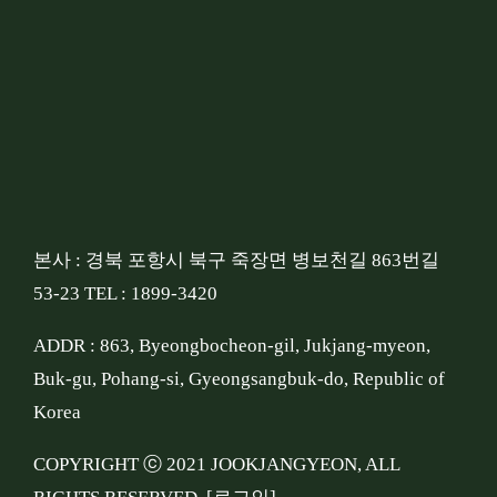
본사 : 경북 포항시 북구 죽장면 병보천길 863번길
53-23 TEL : 1899-3420
ADDR : 863, Byeongbocheon-gil, Jukjang-myeon,
Buk-gu, Pohang-si, Gyeongsangbuk-do, Republic of
Korea
COPYRIGHT ⓒ 2021 JOOKJANGYEON, ALL