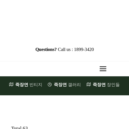
Skip
to
content
Questions?
Call us : 1899-3420
Toggle
Navigati
죽장연
빈티지
죽장연
갤러리
죽장연
장인들
HOME
Brand Story
첫발걸음
JookJangYeon
Total 63