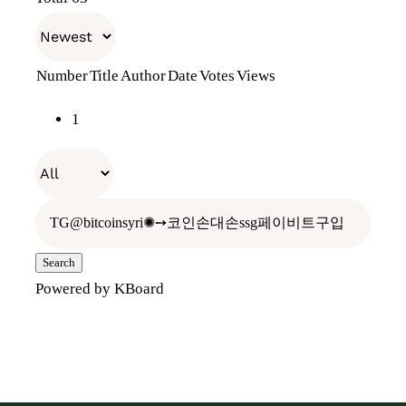
천일의기다림
장원소개
E-Shop
Number
Title
Author
Date
Votes
Views
전통장 위의 전통장
나만의 항아리
장보러가기
1
우리가 걸어온 길
레시피
오프라인 판매처
빈티지 관리
찾아오시는 길
홍보관
Search
Powered by KBoard