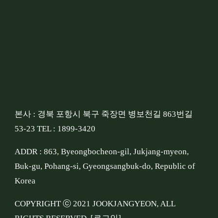
본사 : 경북 포항시 북구 죽장면 병보천길 863번길
53-23 TEL : 1899-3420
ADDR : 863, Byeongbocheon-gil, Jukjang-myeon,
Buk-gu, Pohang-si, Gyeongsangbuk-do, Republic of
Korea
COPYRIGHT ⓒ 2021 JOOKJANGYEON, ALL